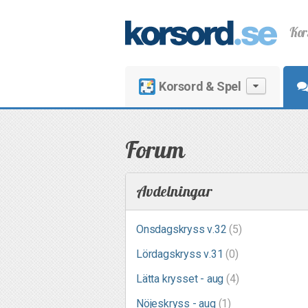
Kor
Korsord & Spel
Forum
Avdelningar
Onsdagskryss v.32
(5)
Lördagskryss v.31
(0)
Lätta krysset - aug
(4)
Nöjeskryss - aug
(1)