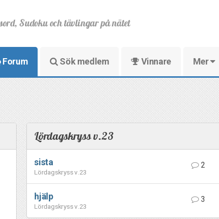
sord, Sudoku och tävlingar på nätet
Forum
Sök medlem
Vinnare
Mer
Lördagskryss v.23
sista
2
Lördagskryss v.23
hjälp
3
Lördagskryss v.23