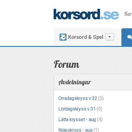
Kor
Korsord & Spel
Forum
Avdelningar
Onsdagskryss v.32
(5)
Lördagskryss v.31
(0)
Lätta krysset - aug
(4)
Nöjeskryss - aug
(1)