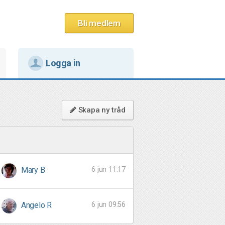
Bli medlem
Logga in
Skapa ny tråd
6 jun 11:17
Mary B
6 jun 09:56
Angelo R