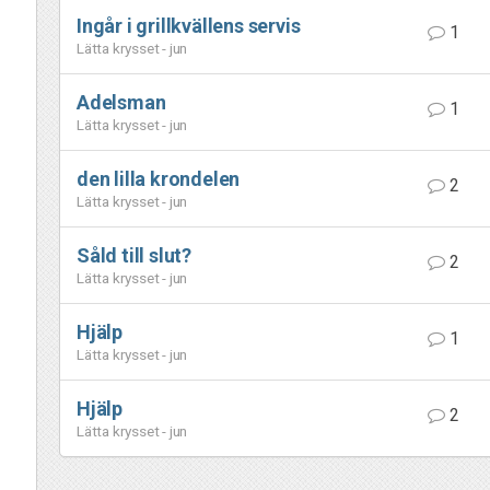
Ingår i grillkvällens servis
1
Lätta krysset - jun
Adelsman
1
Lätta krysset - jun
den lilla krondelen
2
Lätta krysset - jun
Såld till slut?
2
Lätta krysset - jun
Hjälp
1
Lätta krysset - jun
Hjälp
2
Lätta krysset - jun