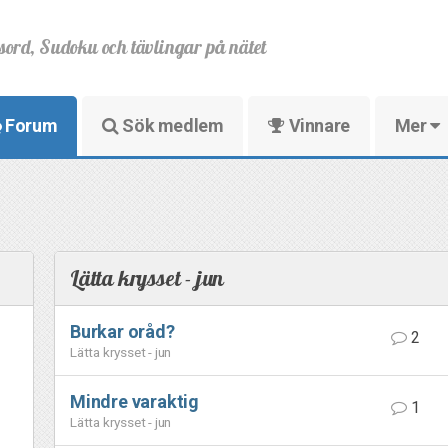
sord, Sudoku och tävlingar på nätet
Forum
Sök medlem
Vinnare
Mer
Lätta krysset - jun
Burkar oråd?
2
Lätta krysset - jun
Mindre varaktig
1
Lätta krysset - jun