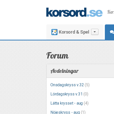
Kor
Korsord & Spel
Forum
Avdelningar
Onsdagskryss v.32
(5)
Lördagskryss v.31
(0)
Lätta krysset - aug
(4)
Nöjeskryss - aug
(1)