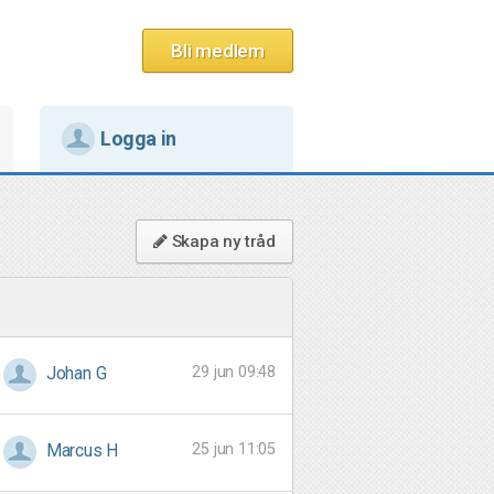
Bli medlem
Logga in
Skapa ny tråd
29 jun 09:48
Johan G
25 jun 11:05
Marcus H