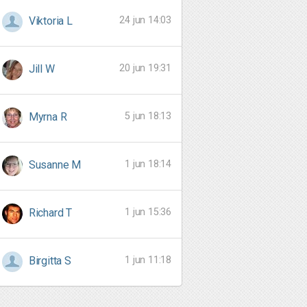
24 jun 14:03
Viktoria L
20 jun 19:31
Jill W
5 jun 18:13
Myrna R
1 jun 18:14
Susanne M
1 jun 15:36
Richard T
1 jun 11:18
Birgitta S