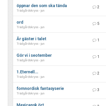
öppnar den som ska tända
2
Trädgårdskryss - jun
ord
5
Trädgårdskryss - jun
Är gäster i talet
1
Trädgårdskryss - jun
Gör vi i seotember
1
Trädgårdskryss - jun
1.Eternell...
2
Trädgårdskryss - jun
fornnordisk fantasyserie
3
Trädgårdskryss - jun
Mexicansk ört