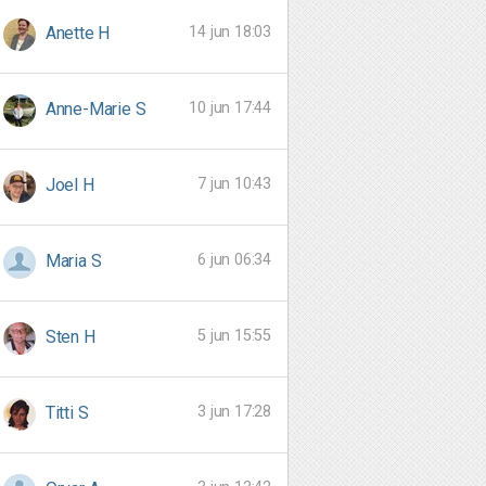
14 jun 18:03
Anette H
10 jun 17:44
Anne-Marie S
7 jun 10:43
Joel H
6 jun 06:34
Maria S
5 jun 15:55
Sten H
3 jun 17:28
Titti S