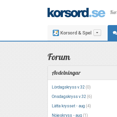
Kor
Korsord & Spel
Forum
Avdelningar
Lördagskryss v.32
(0)
Onsdagskryss v.32
(6)
Lätta krysset - aug
(4)
Nöjeskryss - aug
(1)