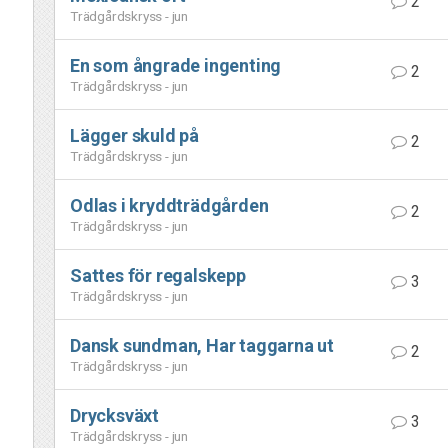
2
Trädgårdskryss - jun
En som ångrade ingenting
2
Trädgårdskryss - jun
Lägger skuld på
2
Trädgårdskryss - jun
Odlas i kryddträdgården
2
Trädgårdskryss - jun
Sattes för regalskepp
3
Trädgårdskryss - jun
Dansk sundman, Har taggarna ut
2
Trädgårdskryss - jun
Drycksväxt
3
Trädgårdskryss - jun