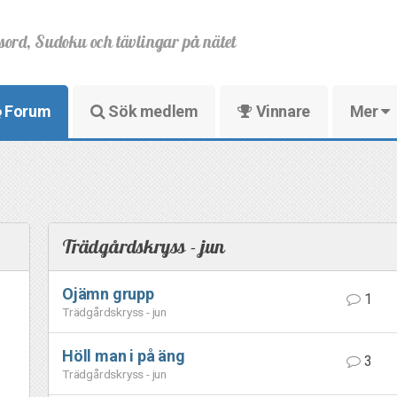
sord, Sudoku och tävlingar på nätet
Forum
Sök medlem
Vinnare
Mer
Trädgårdskryss - jun
Ojämn grupp
1
Trädgårdskryss - jun
Höll man i på äng
3
Trädgårdskryss - jun