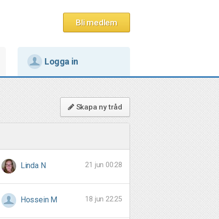
Bli medlem
Logga in
Skapa ny tråd
21 jun 00:28
Linda N
18 jun 22:25
Hossein M