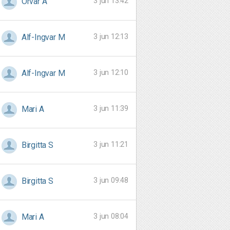
3 jun 13:42
Orvar A
3 jun 12:13
Alf-Ingvar M
3 jun 12:10
Alf-Ingvar M
3 jun 11:39
Mari A
3 jun 11:21
Birgitta S
3 jun 09:48
Birgitta S
3 jun 08:04
Mari A