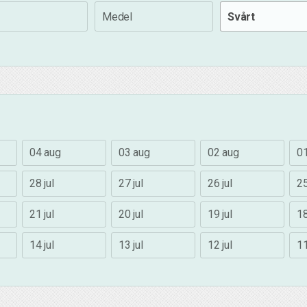
Medel
Svårt
04 aug
03 aug
02 aug
0
28 jul
27 jul
26 jul
25
21 jul
20 jul
19 jul
18
14 jul
13 jul
12 jul
11