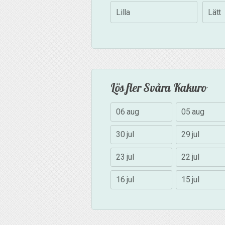
Lilla
Lätt
Lös fler Svåra Kakuro
06 aug
05 aug
30 jul
29 jul
23 jul
22 jul
16 jul
15 jul