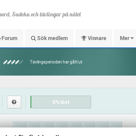
sord, Sudoku och tävlingar på nätet
Forum
Sök medlem
Vinnare
Mer
Tävlingsperioden har gått ut
0
% löst
28
16
11
4