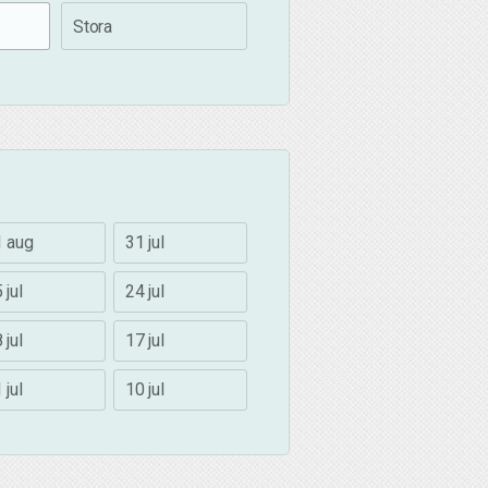
Stora
1 aug
31 jul
 jul
24 jul
 jul
17 jul
 jul
10 jul