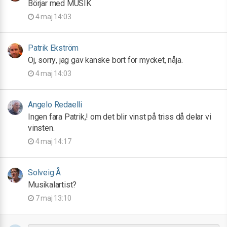
Börjar med MUSIK
4 maj 14:03
Patrik Ekström
Oj, sorry, jag gav kanske bort för mycket, nåja.
4 maj 14:03
Angelo Redaelli
Ingen fara Patrik,! om det blir vinst på triss då delar vi
vinsten.
4 maj 14:17
Solveig Å
Musikalartist?
7 maj 13:10