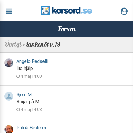
Forum
Övrigt >
tankenöt v.19
Angelo Redaelli
lite hjälp
4 maj 14:00
Björn M
Börjar på M
4 maj 14:03
Patrik Ekström