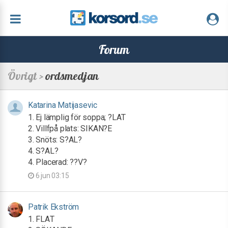
Forum
Övrigt >
ordsmedjan
Katarina Matijasevic
1. Ej lämplig för soppa; ?LAT
2. Villfpå plats: SIKAN?E
3. Snöts: S?AL?
4. S?AL?
4. Placerad: ??V?
6 jun 03:15
Patrik Ekström
1. FLAT