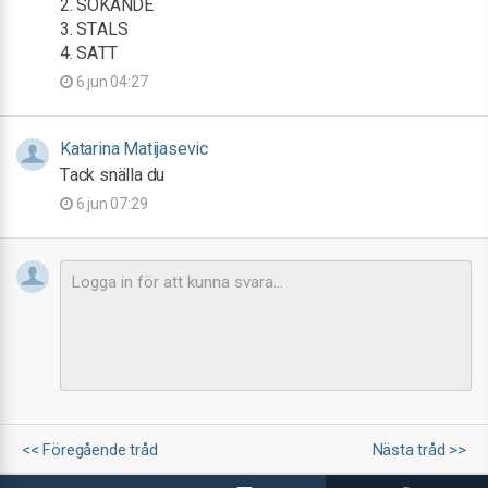
2. SÖKANDE
3. STALS
4. SATT
6 jun 04:27
Katarina Matijasevic
Tack snälla du
6 jun 07:29
<< Föregående tråd
Nästa tråd >>