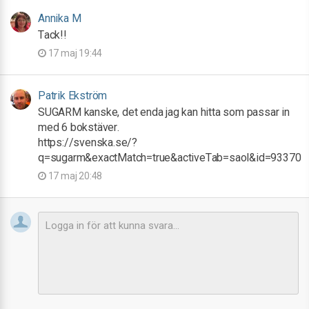
Annika M
Tack!!
17 maj 19:44
Patrik Ekström
SUGARM kanske, det enda jag kan hitta som passar in
med 6 bokstäver.
https://svenska.se/?
q=sugarm&exactMatch=true&activeTab=saol&id=93370
17 maj 20:48