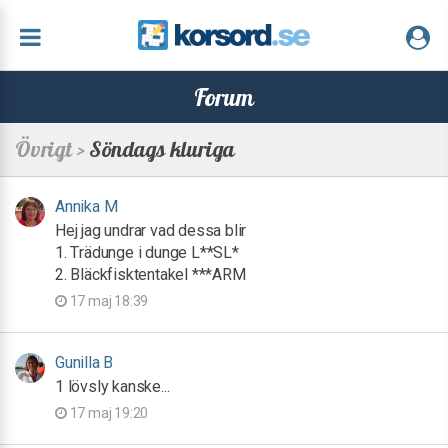
Forum
Övrigt >
Söndags kluriga
Annika M
Hej jag undrar vad dessa blir
1. Trädunge i dunge L**SL*
2. Bläckfisktentakel ***ARM
17 maj 18:39
Gunilla B
1 lövsly kanske...
17 maj 19:20