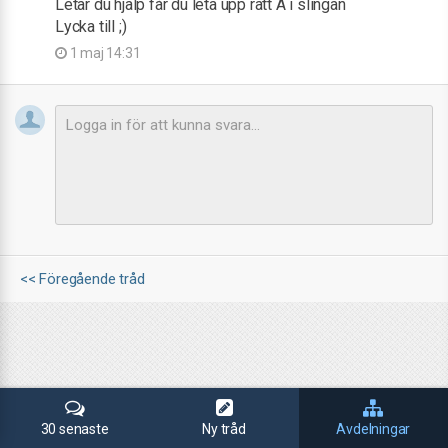
Letar du hjälp får du leta upp rätt A i slingan
Lycka till ;)
1 maj 14:31
<< Föregående tråd
30 senaste
Ny tråd
Avdelningar