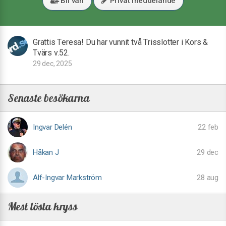
Bli vän
Privat meddelande
Grattis Teresa! Du har vunnit två Trisslotter i Kors &
Tvärs v.52.
29 dec, 2025
Senaste besökarna
Ingvar Delén
22 feb
Håkan J
29 dec
Alf-Ingvar Markström
28 aug
Mest lösta kryss