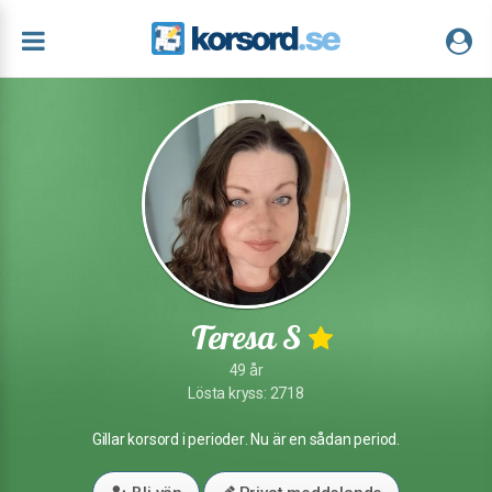
Teresa S
49 år
Lösta kryss: 2718
Gillar korsord i perioder. Nu är en sådan period.