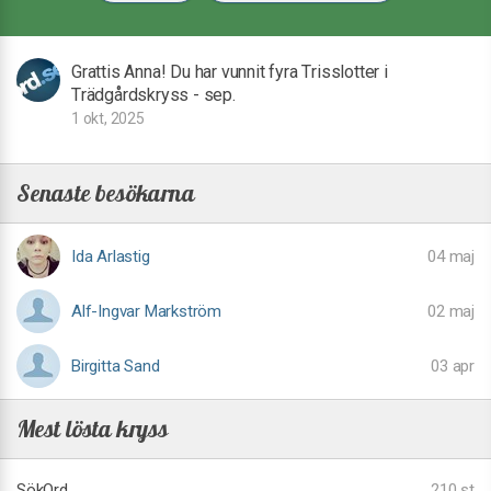
Grattis Anna! Du har vunnit fyra Trisslotter i
Trädgårdskryss - sep.
1 okt, 2025
Senaste besökarna
Ida Arlastig
04 maj
Alf-Ingvar Markström
02 maj
Birgitta Sand
03 apr
Mest lösta kryss
SökOrd
210 st