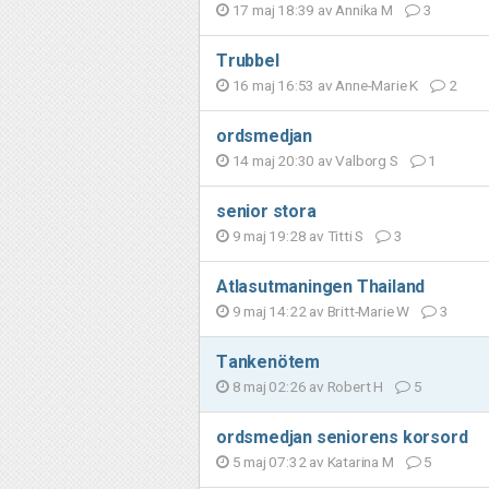
17 maj 18:39 av
Annika M
3
Trubbel
16 maj 16:53 av
Anne-Marie K
2
ordsmedjan
14 maj 20:30 av
Valborg S
1
senior stora
9 maj 19:28 av
Titti S
3
Atlasutmaningen Thailand
9 maj 14:22 av
Britt-Marie W
3
Tankenötem
8 maj 02:26 av
Robert H
5
ordsmedjan seniorens korsord
5 maj 07:32 av
Katarina M
5