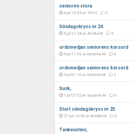
senioren stora
6 jul 16:33 av
Titti S
5
Söndagskryss nr 26
5 jul 21:24 av
Annika M
6
ordsmedjan seniorens korsord
4 jul 11:03 av
Katarina M
4
ordsmedjan seniorens korsord
4 jul 07:16 av
Katarina M
2
Suck,
1 jul 07:52 av
Susanne M
6
Stort söndagskryss nr 25
27 jun 10:40 av
Annika M
3
Tankenöten,