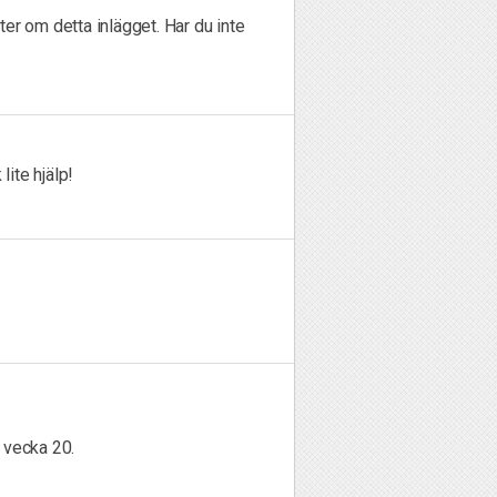
ster om detta inlägget. Har du inte
lite hjälp!
 vecka 20.