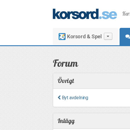
Kor
Korsord & Spel
Forum
Övrigt
Byt avdelning
Inlägg