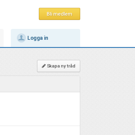
Bli medlem
Logga in
Skapa ny tråd