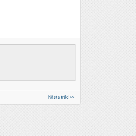
Nästa tråd >>