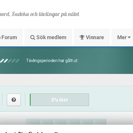
sord, Sudoku och tävlingar på nätet
Forum
Sök medlem
Vinnare
Mer
Tävlingsperioden har gått ut
0
% löst
10
28
36
6