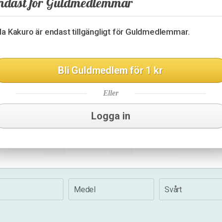
ndast för Guldmedlemmar
4
14
4
15
lla Kakuro är endast tillgängligt för Guldmedlemmar.
17
29
Bli Guldmedlem för 1 kr
6
17
17
Eller
22
16
Logga in
29
8
14
Medel
Svårt