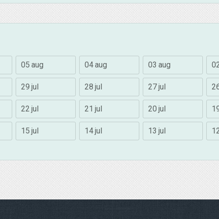
05 aug
04 aug
03 aug
0
29 jul
28 jul
27 jul
26
22 jul
21 jul
20 jul
19
15 jul
14 jul
13 jul
12