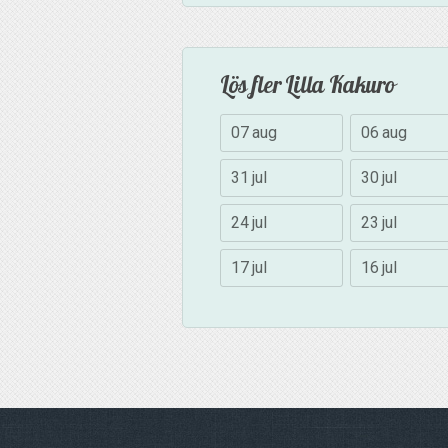
Lös fler Lilla Kakuro
07 aug
06 aug
31 jul
30 jul
24 jul
23 jul
17 jul
16 jul