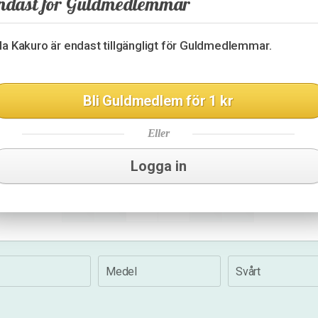
ndast för Guldmedlemmar
3
30
9
lla Kakuro är endast tillgängligt för Guldmedlemmar.
23
10
16
3
Bli Guldmedlem för 1 kr
17
4
Eller
14
16
17
Logga in
19
9
Medel
Svårt