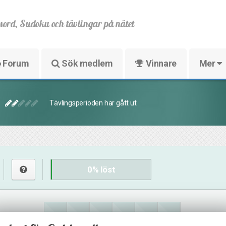
sord, Sudoku och tävlingar på nätet
Forum
Sök medlem
Vinnare
Mer
Tävlingsperioden har gått ut
0
% löst
3
27