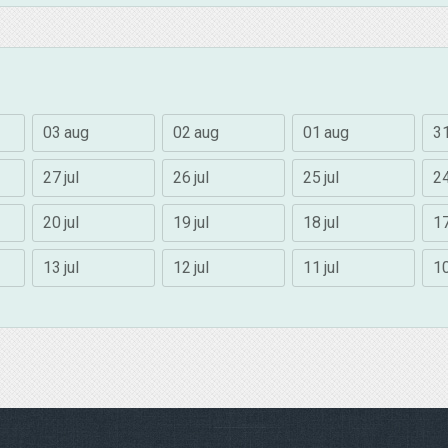
03 aug
02 aug
01 aug
31
27 jul
26 jul
25 jul
24
20 jul
19 jul
18 jul
17
13 jul
12 jul
11 jul
10