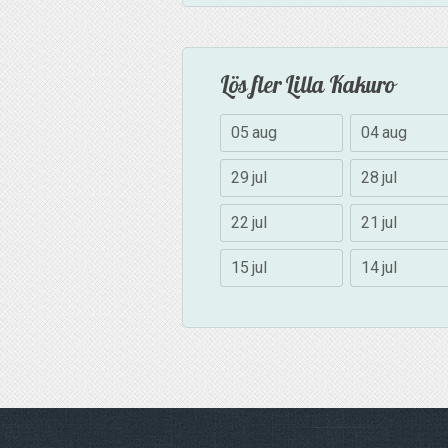
Lös fler Lilla Kakuro
05 aug
04 aug
29 jul
28 jul
22 jul
21 jul
15 jul
14 jul