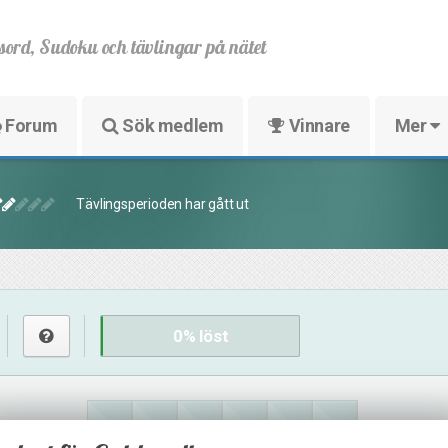
sord, Sudoku och tävlingar på nätet
Forum
Sök medlem
Vinnare
Mer
Tävlingsperioden har gått ut
0
% löst
5
37