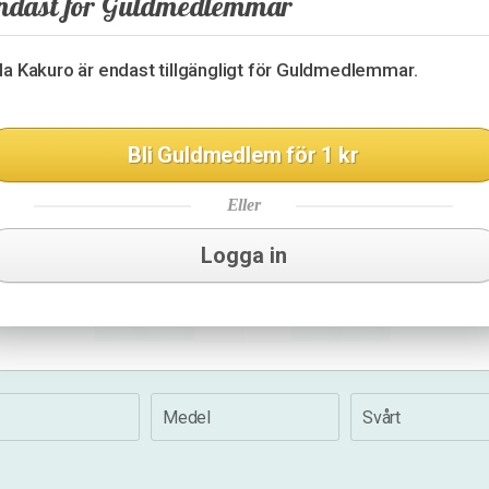
ndast för Guldmedlemmar
6
31
12
lla Kakuro är endast tillgängligt för Guldmedlemmar.
10
7
12
3
3
Bli Guldmedlem för 1 kr
18
Eller
9
8
14
Logga in
24
15
Medel
Svårt