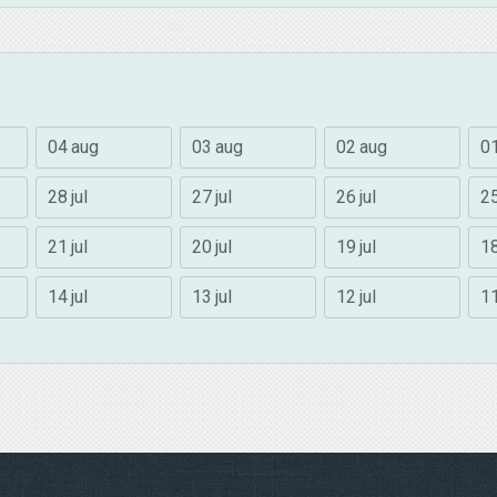
04 aug
03 aug
02 aug
0
28 jul
27 jul
26 jul
25
21 jul
20 jul
19 jul
18
14 jul
13 jul
12 jul
11