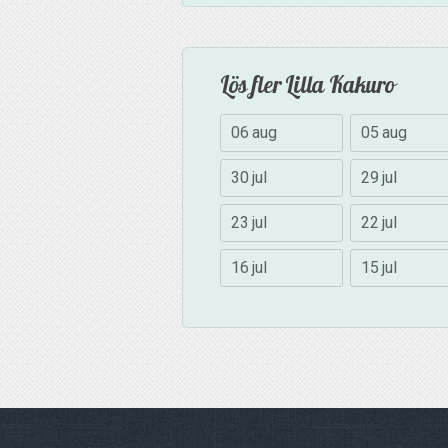
Lös fler Lilla Kakuro
06 aug
05 aug
30 jul
29 jul
23 jul
22 jul
16 jul
15 jul