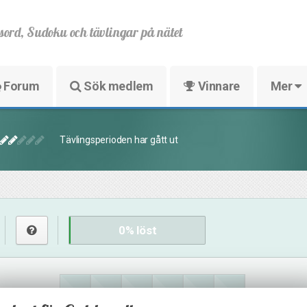
sord, Sudoku och tävlingar på nätet
Forum
Sök medlem
Vinnare
Mer
Tävlingsperioden har gått ut
0
% löst
14
15
17