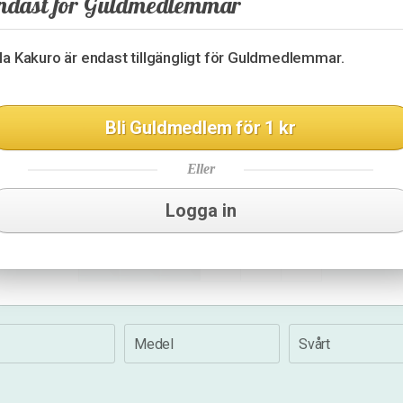
ndast för Guldmedlemmar
24
9
3
26
lla Kakuro är endast tillgängligt för Guldmedlemmar.
6
8
3
Bli Guldmedlem för 1 kr
9
3
Eller
4
17
6
16
Logga in
25
17
Medel
Svårt