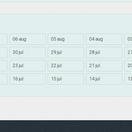
06 aug
05 aug
04 aug
0
30 jul
29 jul
28 jul
27
23 jul
22 jul
21 jul
20
16 jul
15 jul
14 jul
13