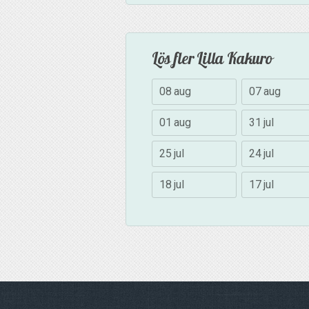
Lös fler Lilla Kakuro
08 aug
07 aug
01 aug
31 jul
25 jul
24 jul
18 jul
17 jul