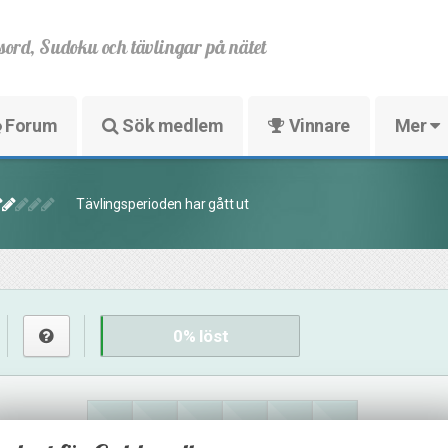
sord, Sudoku och tävlingar på nätet
Forum
Sök medlem
Vinnare
Mer
Tävlingsperioden har gått ut
0
% löst
3
4