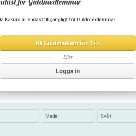
ndast för Guldmedlemmar
4
7
6
29
18
lla Kakuro är endast tillgängligt för Guldmedlemmar.
9
Bli Guldmedlem för 1 kr
6
4
3
Eller
11
17
10
Logga in
19
16
Medel
Svårt