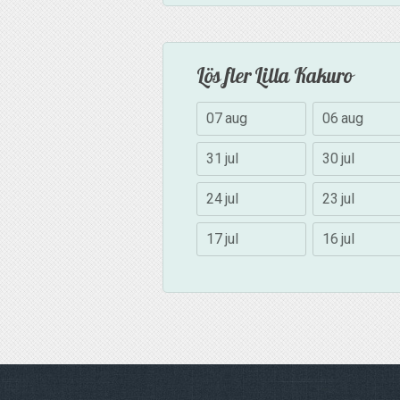
Lös fler Lilla Kakuro
07 aug
06 aug
31 jul
30 jul
24 jul
23 jul
17 jul
16 jul