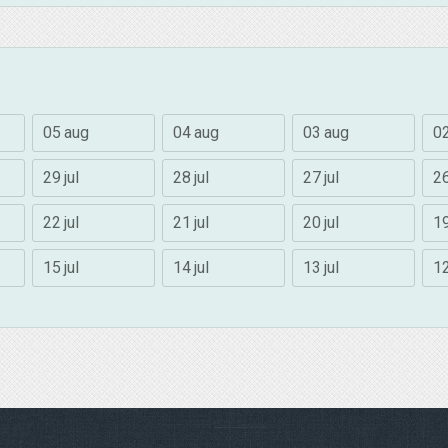
05 aug
04 aug
03 aug
0
29 jul
28 jul
27 jul
26
22 jul
21 jul
20 jul
19
15 jul
14 jul
13 jul
12