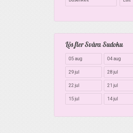
Lös fler Svåra Sudoku
05 aug
04 aug
29 jul
28 jul
22 jul
21 jul
15 jul
14 jul