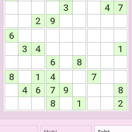
3
4
7
2
9
6
3
4
1
6
8
8
1
4
7
4
6
7
9
8
8
1
2
Medel
Svårt