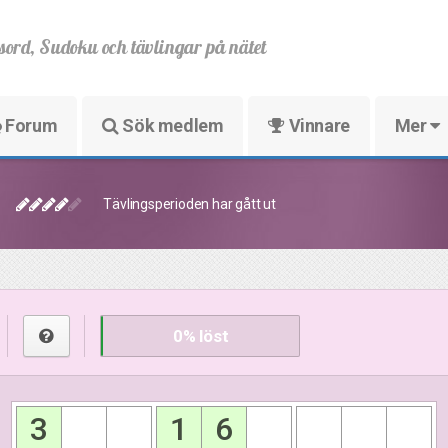
sord, Sudoku och tävlingar på nätet
Forum
Sök medlem
Vinnare
Mer
Tävlingsperioden har gått ut
0
% löst
3
1
6