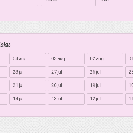
doku
04 aug
03 aug
02 aug
0
28 jul
27 jul
26 jul
25
21 jul
20 jul
19 jul
18
14 jul
13 jul
12 jul
11