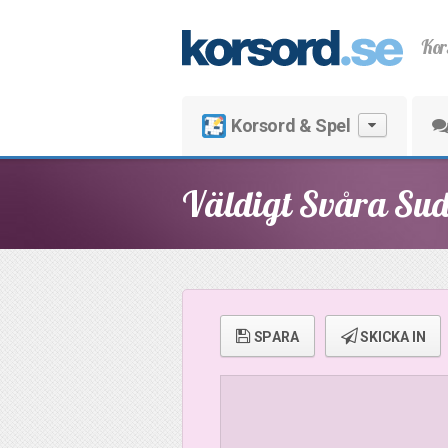
Kor
Korsord & Spel
Väldigt Svåra Sud
SPARA
SKICKA IN