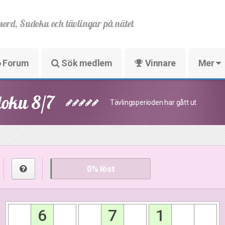
sord, Sudoku och tävlingar på nätet
Forum
Sök medlem
Vinnare
Mer
oku 8/7
Tävlingsperioden har gått ut
0
% löst
6
7
1