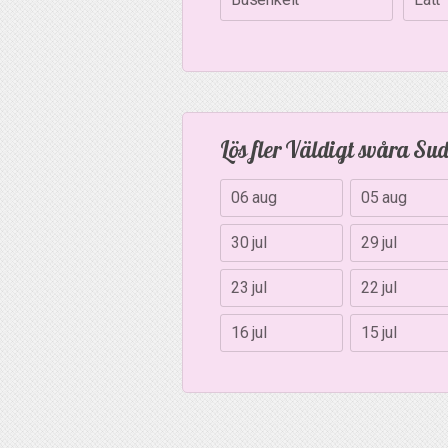
Lös fler Väldigt svåra Su
06 aug
05 aug
30 jul
29 jul
23 jul
22 jul
16 jul
15 jul