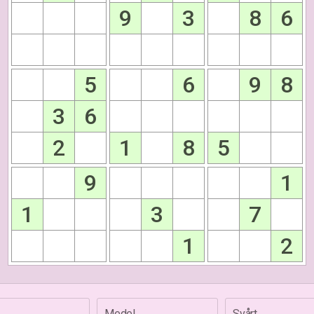
9
3
8
6
5
6
9
8
3
6
2
1
8
5
9
1
1
3
7
1
2
Medel
Svårt