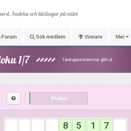
sord, Sudoku och tävlingar på nätet
Forum
Sök medlem
Vinnare
Mer
oku 1/7
Tävlingsperioden har gått ut
0
% löst
8
5
1
7