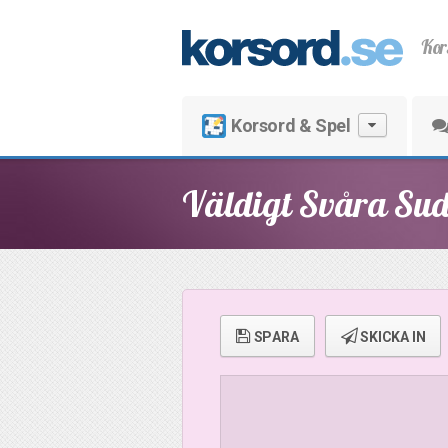
Kor
Korsord & Spel
Väldigt Svåra Sud
SPARA
SKICKA IN