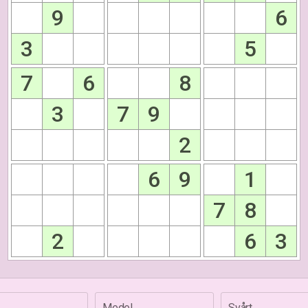
9
6
3
5
7
6
8
3
7
9
2
6
9
1
7
8
2
6
3
Medel
Svårt