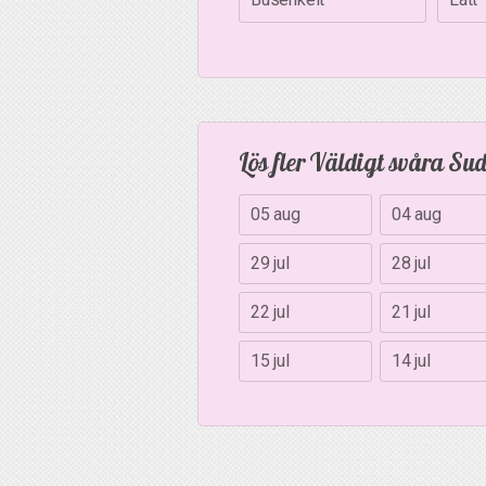
Lös fler Väldigt svåra Su
05 aug
04 aug
29 jul
28 jul
22 jul
21 jul
15 jul
14 jul