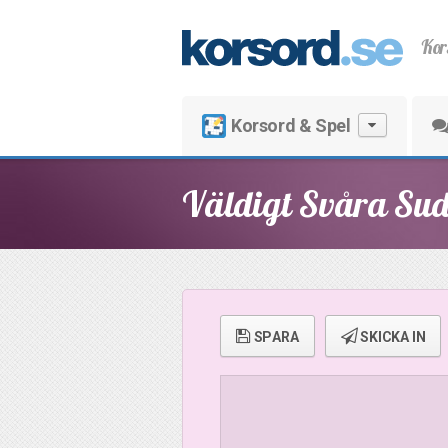
Kor
Korsord & Spel
Väldigt Svåra Su
SPARA
SKICKA IN