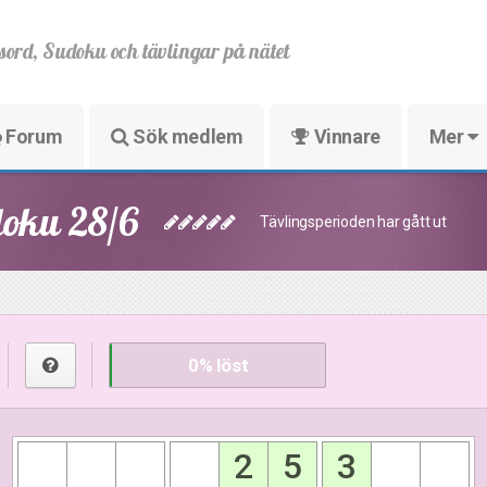
sord, Sudoku och tävlingar på nätet
Forum
Sök medlem
Vinnare
Mer
doku 28/6
Tävlingsperioden har gått ut
0
% löst
2
5
3