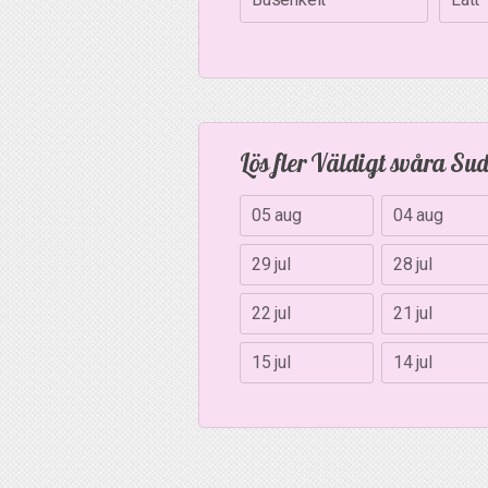
Lös fler Väldigt svåra Su
05 aug
04 aug
29 jul
28 jul
22 jul
21 jul
15 jul
14 jul