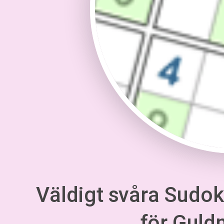
Väldigt svåra Sudoku
för Gul