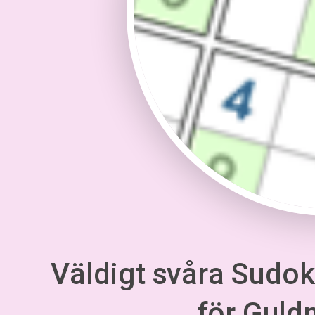
Väldigt svåra Sudoku
för Gul