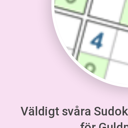
Väldigt svåra Sudoku
för Gul