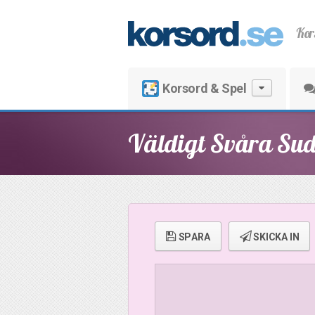
Kor
Korsord & Spel
Väldigt Svåra Su
SPARA
SKICKA IN