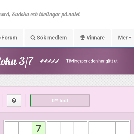
sord, Sudoku och tävlingar på nätet
Forum
Sök medlem
Vinnare
Mer
doku 3/7
Tävlingsperioden har gått ut
0
% löst
7