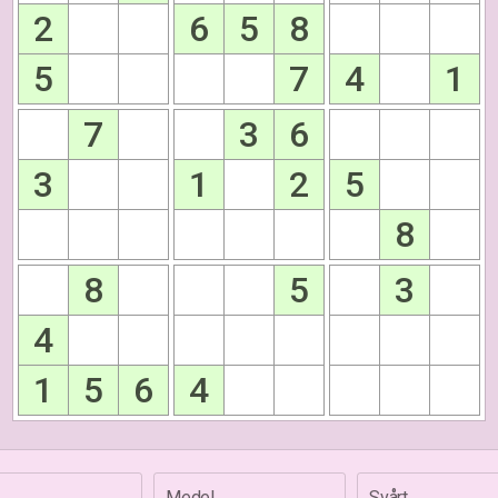
2
6
5
8
5
7
4
1
7
3
6
3
1
2
5
8
8
5
3
4
1
5
6
4
Medel
Svårt