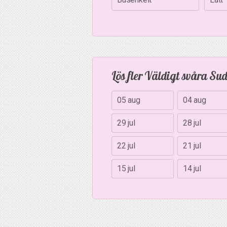
Lös fler Väldigt svåra Su
05 aug
04 aug
29 jul
28 jul
22 jul
21 jul
15 jul
14 jul