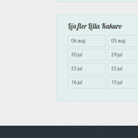
Lös fler Lilla Kakuro
06 aug
05 aug
30 jul
29 jul
23 jul
22 jul
16 jul
15 jul