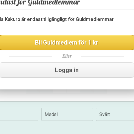
ndast för Guldmedlemmar
12
16
35
3
23
lla Kakuro är endast tillgängligt för Guldmedlemmar.
8
10
9
Bli Guldmedlem för 1 kr
23
14
17
Eller
16
16
16
Logga in
30
16
Medel
Svårt