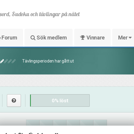
sord, Sudoku och tävlingar på nätet
Forum
Sök medlem
Vinnare
Mer
Tävlingsperioden har gått ut
0
% löst
16
28