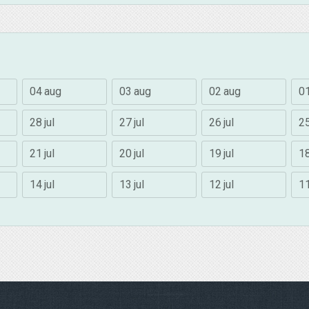
04 aug
03 aug
02 aug
0
28 jul
27 jul
26 jul
25
21 jul
20 jul
19 jul
18
14 jul
13 jul
12 jul
11