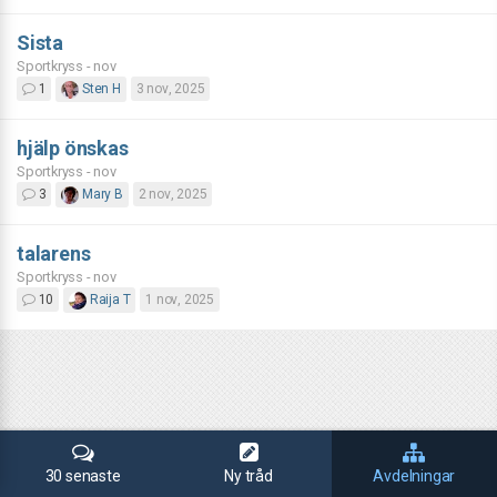
Sista
Sportkryss - nov
1
Sten H
3 nov, 2025
hjälp önskas
Sportkryss - nov
3
Mary B
2 nov, 2025
talarens
Sportkryss - nov
10
Raija T
1 nov, 2025
30 senaste
Ny tråd
Avdelningar