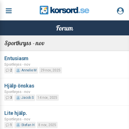
Forum
Sportkryss - nov
Entusiasm
Sportkryss - nov
2
Annelie M
29 nov, 2025
Hjälp önskas
Sportkryss - nov
3
Jacob S
14 nov, 2025
Lite hjälp.
Sportkryss - nov
1
Stefan H
8 nov, 2025