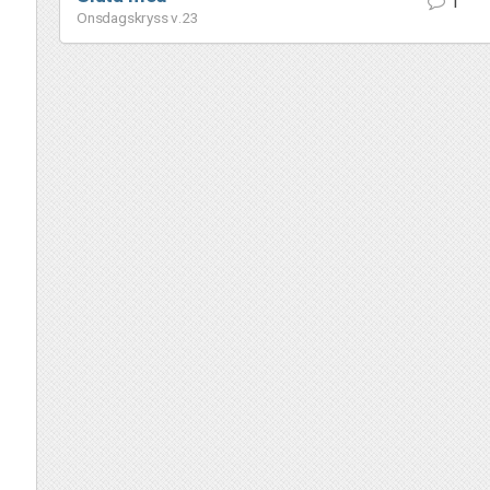
1
Onsdagskryss v.23