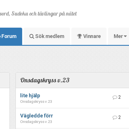
sord, Sudoku och tävlingar på nätet
Forum
Sök medlem
Vinnare
Mer
Onsdagskryss v.23
lite hjälp
2
Onsdagskryss v.23
Vägledde förr
2
Onsdagskryss v.23