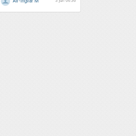
3 jun 06:36
Alf-Ingvar M