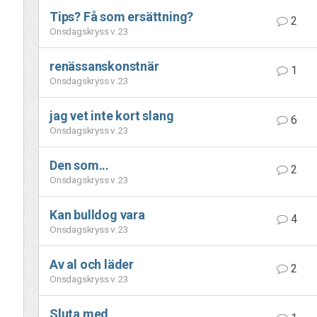
Tips? Få som ersättning?
2
Onsdagskryss v.23
renässanskonstnär
1
Onsdagskryss v.23
jag vet inte kort slang
6
Onsdagskryss v.23
Den som...
2
Onsdagskryss v.23
Kan bulldog vara
4
Onsdagskryss v.23
Av al och läder
2
Onsdagskryss v.23
Sluta med