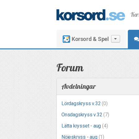
Kor
Korsord & Spel
Forum
Avdelningar
Lördagskryss v.32
(0)
Onsdagskryss v.32
(7)
Lätta krysset - aug
(4)
Nöjeskryss - aug
(1)