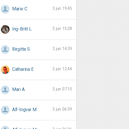
3 jun 19:45
Marie C
3 jun 15:28
Ing-Britt L
3 jun 14:39
Birgitta S
3 jun 12:44
Catharina E
3 jun 07:10
Mari A
3 jun 06:39
Alf-Ingvar M