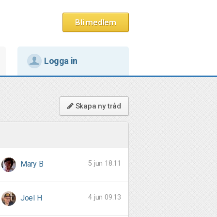
Bli medlem
Logga in
Skapa ny tråd
5 jun 18:11
Mary B
4 jun 09:13
Joel H