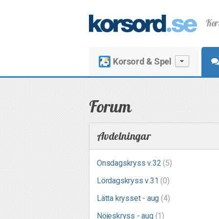
Kor
Korsord & Spel
Forum
Avdelningar
Onsdagskryss v.32
(5)
Lördagskryss v.31
(0)
Lätta krysset - aug
(4)
Nöjeskryss - aug
(1)