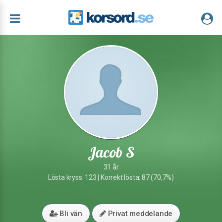
Jacob S
31 år
Lösta kryss: 123 | Korrekt lösta: 87 (70,7%)
Bli vän
Privat meddelande