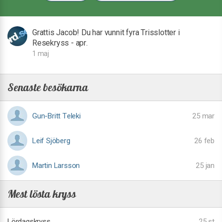
Grattis Jacob! Du har vunnit fyra Trisslotter i
Resekryss - apr.
1 maj
Senaste besökarna
Gun-Britt Teleki
25 mar
Leif Sjöberg
26 feb
Martin Larsson
25 jan
Mest lösta kryss
Lördagskryss
25 st