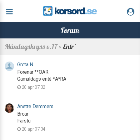
Forum
Måndagskryss v.17 >
Entr´
Greta N
Förenar **OAR
Gamaldags enté *A*RA
20 apr 07:32
Anette Demmers
Broar
Farstu
20 apr 07:34