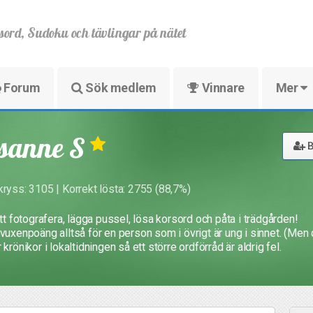
sord, Sudoku och tävlingar på nätet
Forum
Sök medlem
Vinnare
Mer
sanne S
B
kryss: 3105 | Korrekt lösta: 2755 (88,7%)
att fotografera, lägga pussel, lösa korsord och påta i trädgården!
vuxenpoäng alltså för en person som i övrigt är ung i sinnet. (Men d
 krönikor i lokaltidningen så ett större ordförråd är aldrig fel.