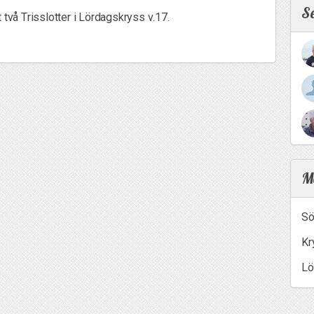
S
 två Trisslotter i Lördagskryss v.17.
Me
Sö
Kr
Lö