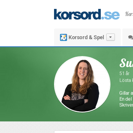
Kor
Korsord & Spel
Su
51 år
Lösta 
Gillar 
En del 
Skriver