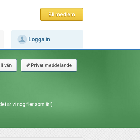
Bli medlem
Logga in
li vän
Privat meddelande
et är vi nog fler som är!)