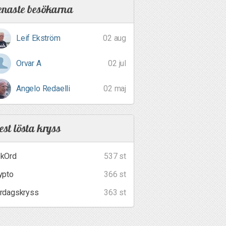
enaste besökarna
Leif Ekström
02 aug
Orvar A
02 jul
Angelo Redaelli
02 maj
st lösta kryss
kOrd
537 st
ypto
366 st
rdagskryss
363 st