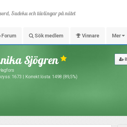
sord, Sudoku och tävlingar på nätet
Forum
Sök medlem
Vinnare
Mer
nika Sjögren
B
 Hagfors
kryss: 1673 | Korrekt lösta: 1498 (89,5%)