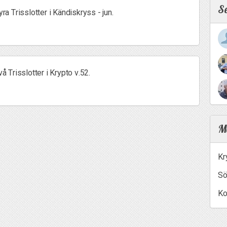
S
yra Trisslotter i Kändiskryss - jun.
vå Trisslotter i Krypto v.52.
Me
Kr
Sö
Ko