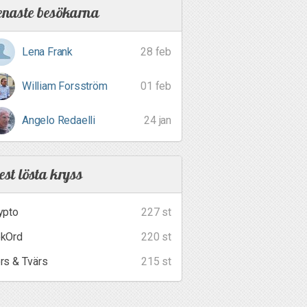
enaste besökarna
Lena Frank
28 feb
William Forsström
01 feb
Angelo Redaelli
24 jan
st lösta kryss
ypto
227 st
kOrd
220 st
rs & Tvärs
215 st