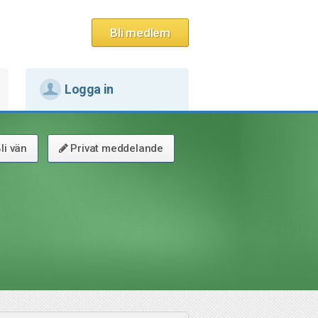
Bli medlem
Logga in
li vän
Privat meddelande