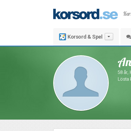
Kor
Korsord & Spel
An
58 år,
Lösta 