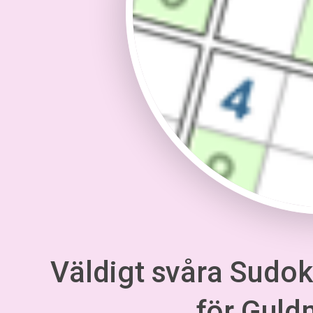
Väldigt svåra Sudoku
för Gul