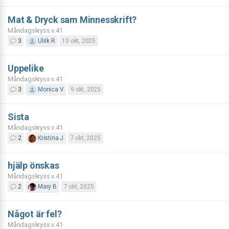
Mat & Dryck sam Minnesskrift?
Måndagskryss v.41
3
Ulrik R
10 okt, 2025
Uppelike
Måndagskryss v.41
3
Monica V
9 okt, 2025
Sista
Måndagskryss v.41
2
Kristina J
7 okt, 2025
hjälp önskas
Måndagskryss v.41
2
Mary B
7 okt, 2025
Något är fel?
Måndagskryss v.41