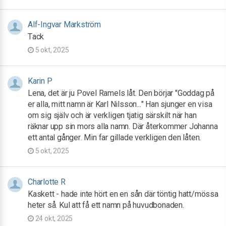
Alf-Ingvar Markström
Tack
5 okt, 2025
Karin P
Lena, det är ju Povel Ramels låt. Den börjar "Goddag på
er alla, mitt namn är Karl Nilsson..." Han sjunger en visa
om sig själv och är verkligen tjatig särskilt när han
räknar upp sin mors alla namn. Där återkommer Johanna
ett antal gånger. Min far gillade verkligen den låten.
5 okt, 2025
Charlotte R
Kaskett - hade inte hört en en sån där töntig hatt/mössa
heter så. Kul att få ett namn på huvudbonaden.
24 okt, 2025