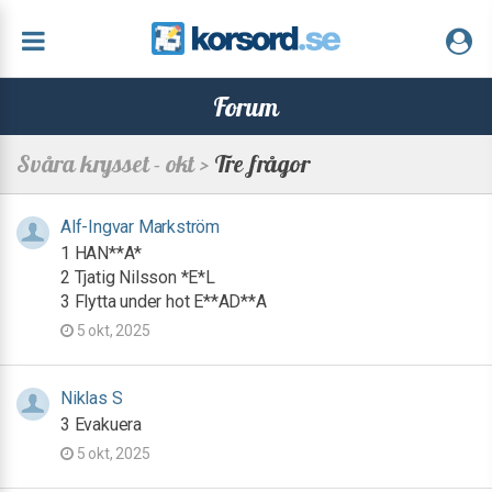
Forum
Svåra krysset - okt >
Tre frågor
Alf-Ingvar Markström
1 HAN**A*
2 Tjatig Nilsson *E*L
3 Flytta under hot E**AD**A
5 okt, 2025
Niklas S
3 Evakuera
5 okt, 2025