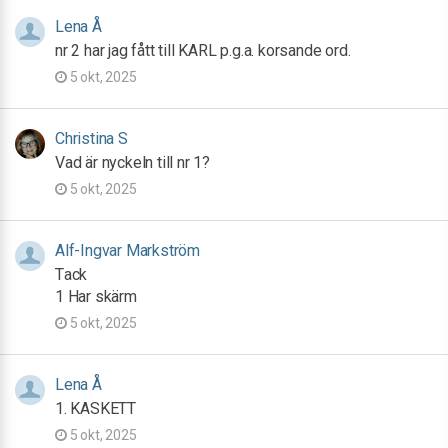
Lena Å
nr 2 har jag fått till KARL p.g.a. korsande ord.
5 okt, 2025
Christina S
Vad är nyckeln till nr 1?
5 okt, 2025
Alf-Ingvar Markström
Tack
1 Har skärm
5 okt, 2025
Lena Å
1. KASKETT
5 okt, 2025