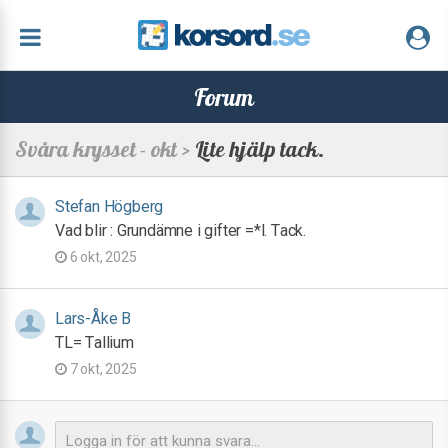
Forum
Svåra krysset - okt >
Lite hjälp tack.
Stefan Högberg
Vad blir : Grundämne i gifter =*l. Tack.
6 okt, 2025
Lars-Åke B
TL= Tallium
7 okt, 2025