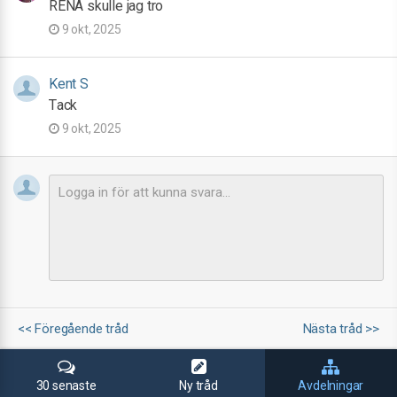
RENA skulle jag tro
9 okt, 2025
Kent S
Tack
9 okt, 2025
<< Föregående tråd
Nästa tråd >>
30 senaste
Ny tråd
Avdelningar