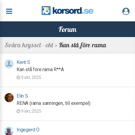
Forum
Svåra krysset - okt >
Kan stå före rama
Kent S
Kan stå före rama R**A
9 okt, 2025
Elin S
RENA (rama sanningen, till exempel)
9 okt, 2025
Ingegerd Ö