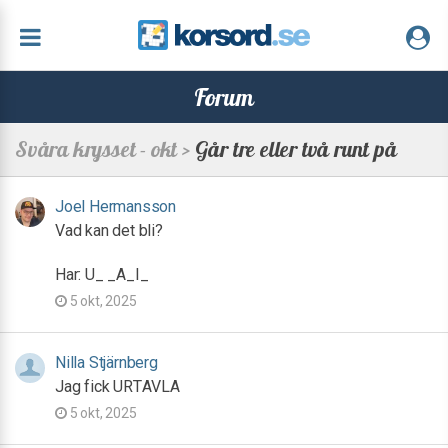
Forum
Svåra krysset - okt >
Går tre eller två runt på
Joel Hermansson
Vad kan det bli?
Har: U_ _A_I_
5 okt, 2025
Nilla Stjärnberg
Jag fick URTAVLA
5 okt, 2025