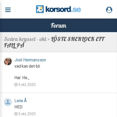
Forum
Svåra krysset - okt >
LÖSTE SHERLOCK ETT
FALL PÅ
Joel Hermansson
vad kan det bli
Har: He_
5 okt, 2025
Lena Å
HED
5 okt, 2025