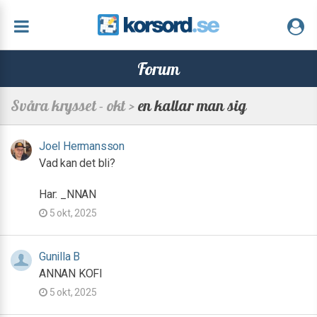
Forum
Svåra krysset - okt >
en kallar man sig
Joel Hermansson
Vad kan det bli?
Har: _NNAN
5 okt, 2025
Gunilla B
ANNAN KOFI
5 okt, 2025