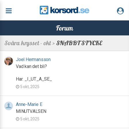
Forum
Svåra krysset - okt >
SNABBT STYCKE
Joel Hermansson
Vad kan det bli?
Har: _I_UT_A_SE_
5 okt, 2025
Anne-Marie E
MINUTVALSEN
5 okt, 2025