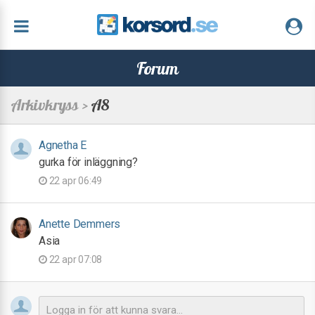
Forum
Arkivkryss >
A8
Agnetha E
gurka för inläggning?
22 apr 06:49
Anette Demmers
Asia
22 apr 07:08