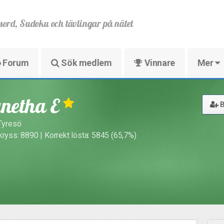
sord, Sudoku och tävlingar på nätet
Forum
Sök medlem
Vinnare
Mer
netha E
B
 Tyresö
kryss: 8890 | Korrekt lösta: 5845 (65,7%)