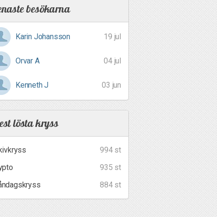
enaste besökarna
Karin Johansson
19 jul
Orvar A
04 jul
Kenneth J
03 jun
st lösta kryss
kivkryss
994 st
ypto
935 st
ndagskryss
884 st