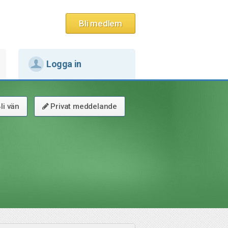
Bli medlem
Logga in
li vän
Privat meddelande