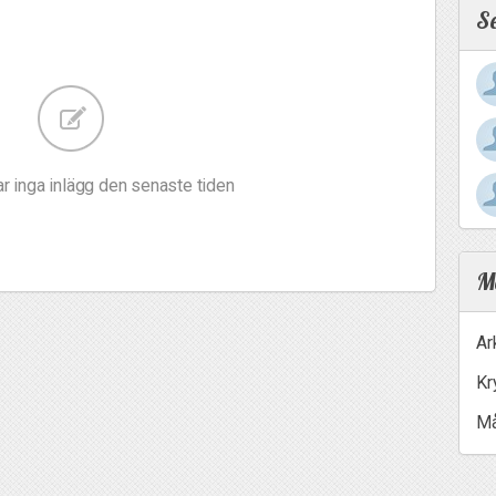
S
r inga inlägg den senaste tiden
Me
Ar
Kr
Må