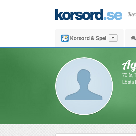
Kor
Korsord & Spel
Ag
70 år,
Lösta 