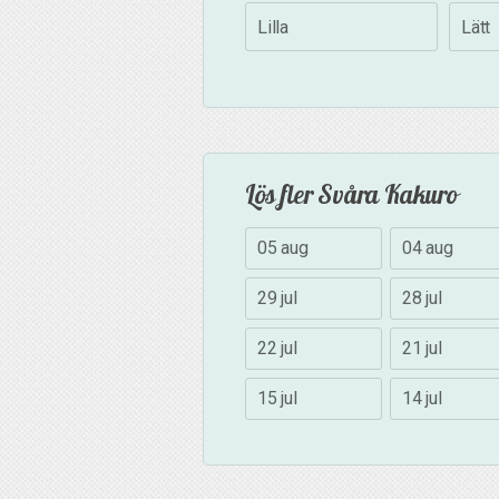
Lilla
Lätt
Lös fler Svåra Kakuro
05 aug
04 aug
29 jul
28 jul
22 jul
21 jul
15 jul
14 jul