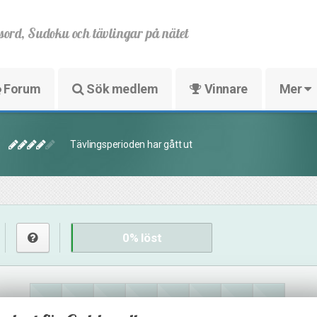
sord, Sudoku och tävlingar på nätet
Forum
Sök medlem
Vinnare
Mer
Tävlingsperioden har gått ut
0
% löst
15
17
34
12