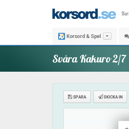
Kor
Korsord & Spel
Svåra Kakuro 2/7
SPARA
SKICKA IN