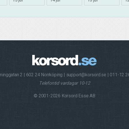
minggatan 2
602 24 Norrköping
support@korsord.se
011-12 2
Telefontid vardagar 10-12
© 2001-2026 Korsord Esse AB