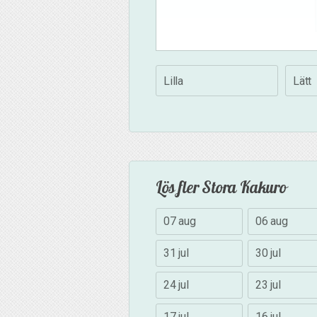
Lilla
Lätt
Lös fler Stora Kakuro
07 aug
06 aug
31 jul
30 jul
24 jul
23 jul
17 jul
16 jul