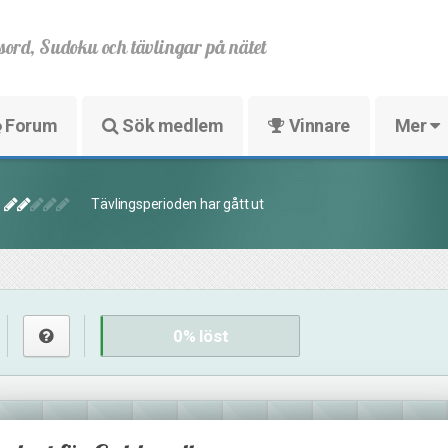
sord, Sudoku och tävlingar på nätet
Forum
Sök medlem
Vinnare
Mer
Tävlingsperioden har gått ut
0
% löst
16
31
16