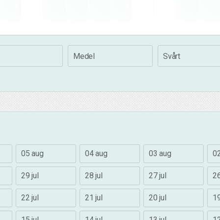
5
9
Medel
Svårt
05 aug
04 aug
03 aug
0
29 jul
28 jul
27 jul
26
22 jul
21 jul
20 jul
19
15 jul
14 jul
13 jul
12