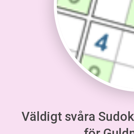
Väldigt svåra Sudoku
för Gul