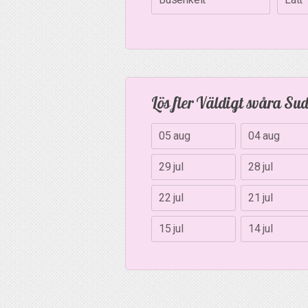
Lös fler Väldigt svåra Su
05 aug
04 aug
29 jul
28 jul
22 jul
21 jul
15 jul
14 jul