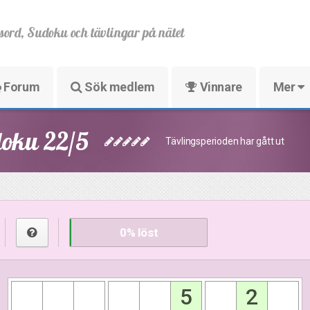
sord, Sudoku och tävlingar på nätet
Forum
Sök medlem
Vinnare
Mer
doku 22/5
Tävlingsperioden har gått ut
0
% löst
5
2