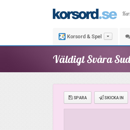
Kor
Korsord & Spel
Väldigt Svåra Su
SPARA
SKICKA IN