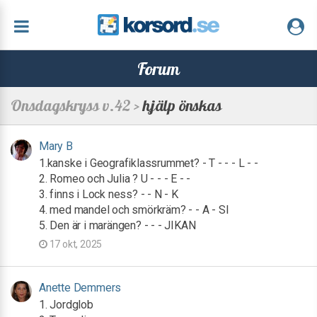
Forum
Onsdagskryss v.42 >
hjälp önskas
Mary B
1.kanske i Geografiklassrummet? - T - - - L - -
2. Romeo och Julia ? U - - - E - -
3. finns i Lock ness? - - N - K
4. med mandel och smörkräm? - - A - SI
5. Den är i marängen? - - - JIKAN
17 okt, 2025
Anette Demmers
1. Jordglob