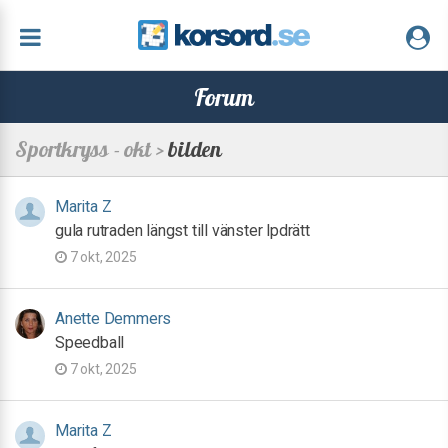
Forum
Sportkryss - okt >
bilden
Marita Z
gula rutraden längst till vänster lpdrätt
7 okt, 2025
Anette Demmers
Speedball
7 okt, 2025
Marita Z